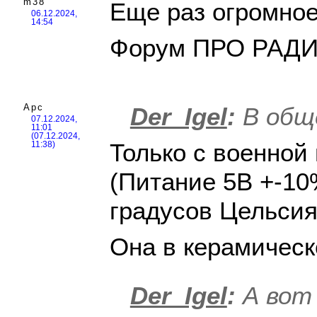
m38
Еще раз огромное
06.12.2024,
14:54
Форум ПРО РАДИО
Арс
Der_Igel
:
В общ
07.12.2024,
11:01
(07.12.2024,
Только с военной 
11:38)
(Питание 5В +-10
градусов Цельсия
Она в керамическ
Der_Igel
:
А вот 