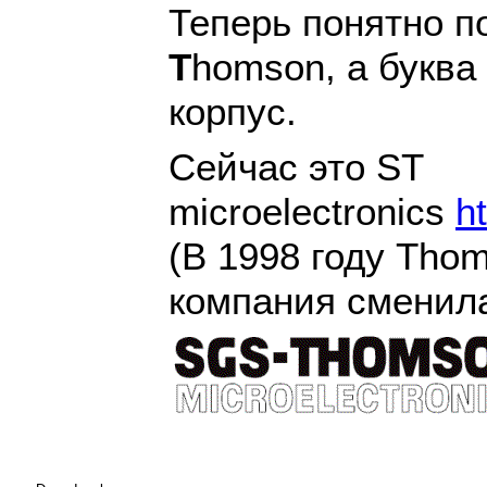
Теперь понятно п
T
homson, а буква
корпус.
Сейчас это ST
microelectronics
h
(В 1998 году Tho
компания сменила 