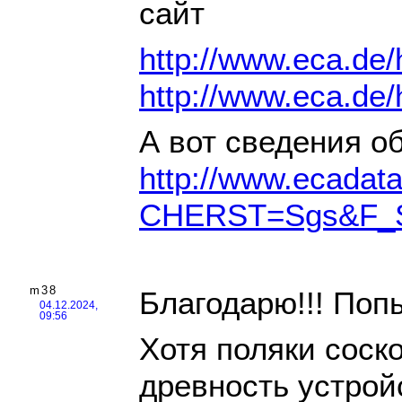
сайт
http://www.eca.de
http://www.eca.de
А вот сведения об
http://www.ecadat
CHERST=Sgs&F_
m38
Благодарю!!! Поп
04.12.2024,
09:56
Хотя поляки соск
древность устрой