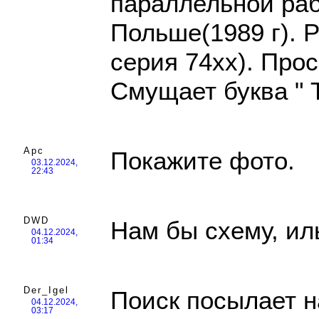
параллельной раб
Польше(1989 г). Р
серия 74хх). Про
Смущает буква " Т
Арс
Покажите фото.
03.12.2024,
22:43
DWD
Нам бы схему, иль
04.12.2024,
01:34
Der_Igel
Поиск посылает 
04.12.2024,
03:17