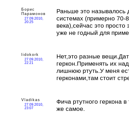
Борис
Раньше это называлось 
Парамонов
системах (примерно 70-8
27.09.2010,
20:25
века),сейчас это просто
уже не годный для приме
lidokork
Нет,это разные вещи.Датч
27.09.2010,
геркон.Применять их над
22:21
лишнюю ртуть.У меня ес
герконами,там стоит стр
Vladikas
Фича ртутного геркона в т
27.09.2010,
же самое.
23:07