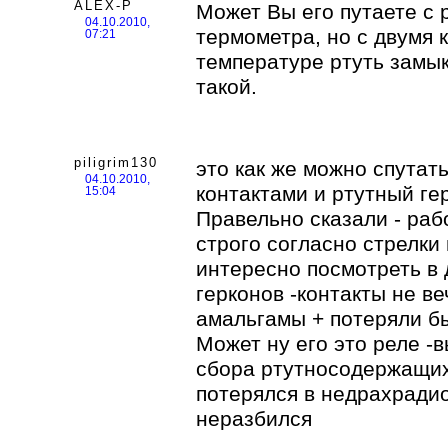
ALEX-P
Может Вы его путаете с
04.10.2010,
термометра, но с двумя 
07:21
температуре ртуть замык
такой.
piligrim130
это как же можно спутат
04.10.2010,
контактами и ртутный ге
15:04
Правельно сказали - раб
строго согласно стрелки 
интересно посмотреть в 
герконов -контакты не в
амальгамы + потеряли б
Может ну его это реле -
сбора ртутносодержащи
потерялся в недрахради
неразбился