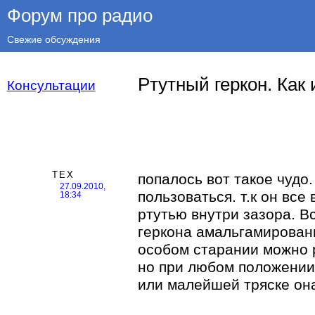
Форум про радио
Свежие обсуждения
Ртутный геркон. Как
Консультации
TEX
попалось вот такое чудо.
27.09.2010,
пользоваться. т.к он вс
18:34
ртутью внутри зазора. В
геркона амальгамирован
особом старании можно р
но при любом положении
или малейшей тряске она