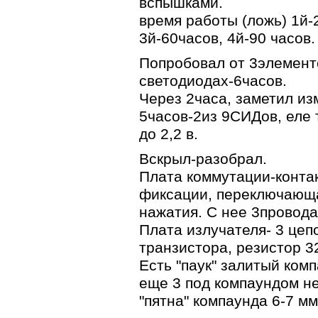
вспышками.
время работы (ложь) 1й-
3й-60часов, 4й-90 часов.
Попробовал от 3элементо
светодиодах-6часов.
Через 2часа, заметил из
5часов-2из 9СИДов, еле 
до 2,2 в.
Вскрыл-разобрал.
Плата коммутации-контак
фиксации, переключающ
нажатия. С нее 3провода, 
Плата излучателя- 3 цеп
транзистора, резистор 3
Есть "паук" залитый комп
еще 3 под компаундом н
"пятна" компаунда 6-7 мм