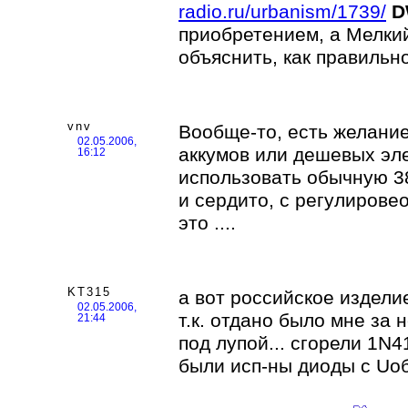
radio.ru/urbanism/1739/
D
приобретением, а Мелки
объяснить, как правильн
vnv
Вообще-то, есть желание
02.05.2006,
аккумов или дешевых эле
16:12
использовать обычную 3
и сердито, с регулировео
это ....
KT315
а вот российское издел
02.05.2006,
т.к. отдано было мне за
21:44
под лупой... сгорели 1N
были исп-ны диоды с Uоб