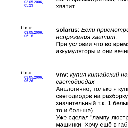
03.05.2006,
хватит.
05:23
iLnur
solarus
:
Если присмотре
03.05.2006,
напряжения хватит.
06:18
При условии что во врем
аккумуляторы и они веч
iLnur
vnv
:
купил китайский н
03.05.2006,
светодиодах
06:26
Аналогично, только я ку
светодиодов на разборку
значительный т.к. 1 белы
то и больше).
Уже сделал "лампу-люстр
машинки. Хочу ещё в габ