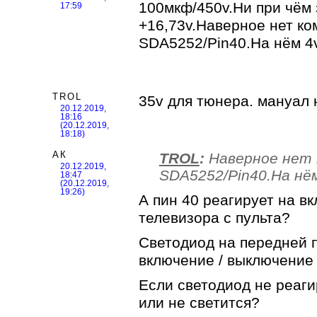
100мкф/450v.Ни при чём 
17:59
+16,73v.Наверное нет ко
SDA5252/Pin40.На нём 4v
TROL
35v для тюнера. мануал н
20.12.2019,
18:16
(20.12.2019,
18:18)
АК
TROL
:
Наверное нет 
20.12.2019,
SDA5252/Pin40.На нём
18:47
(20.12.2019,
19:26)
А пин 40 реагирует на в
телевизора с пульта?
Светодиод на передней 
включение / выключение
Если светодиод не реагир
или не светится?