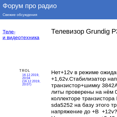
Форум про радио
Свежие обсуждения
Телевизор Grundig P3
Теле-
и видеотехника
TROL
Нет+12v в режиме ожида
16.12.2019,
+1,62v.Стабилизатор на
20:04
(16.12.2019,
транзистор+шимку 3842А
20:07)
литы проверены на нём 0
коллекторе транзистора 
sda5252 на базу этого т
напряжение до +B +12v?