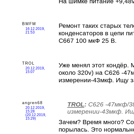
На шимке питание +9,48v
BMFM
Ремонт таких старых те
16.12.2019,
конденсаторов в цепи п
21:53
С667 100 мкФ 25 В.
TROL
Уже менял этот кондёр.
20.12.2019,
около 320v) на С626 -47
15:07
измерении-43мкф. Ищу з
angren68
TROL
:
С626 -47мкф/3
20.12.2019,
измерении-43мкф. Ищ
15:28
(20.12.2019,
15:29)
Зачем? Время много? Со
порылась. Это нормальн