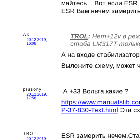
майтесь... Вот если ESR
ESR Вам нечем замерить?
АК
TROL
:
Нет+12v в реж
20.12.2019,
стаба LM317T только
16:08
А на входе стабилизато
Выложите схему, может ч
prusony
А +33 Вольта какие ?
20.12.2019,
17:58
https://www.manualslib.c
P-37-830-Text.html
Эта сх
TROL
ESR замерить нечем.Ста
20.12.2019,