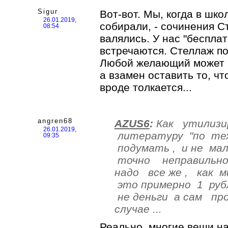
Sigur
Вот-вот. Мы, когда в шк
26.01.2019,
собирали, - сочинения С
08:54
валялись. У нас "беспла
встречаются. Стеллаж по
Любой желающий может в
а взамен оставить то, ч
вроде толкается...
angren68
AZUS6
:
Как утилизи
26.01.2019,
литературу "по тех
09:35
подумать , и не мал
точно неправильно
надо все же , как м
это примерно 1 руб
не деньги а сам пр
случае ...
Реально, многие вещи н