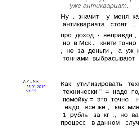
уже антиквариат.
Ну . значит у меня ка
антиквариата стоят ...
про доход - неправда ,
но в Мск . книги точно
, не за деньги , а уж к
тоннами выбрасывают , 
AZUS6
Как утилизировать тех
26.01.2019,
технически " = надо по
08:44
помойку = это точно н
надо все же , как мин
1 рубль за кг ., но в
процесс в данном случа