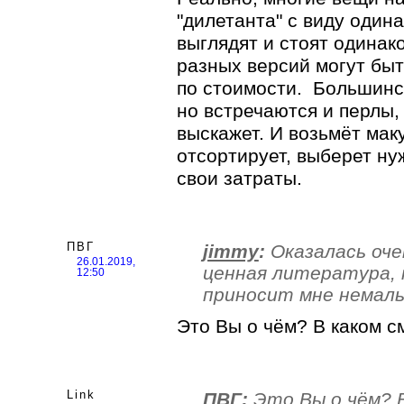
"дилетанта" с виду один
выглядят и стоят одинак
разных версий могут бы
по стоимости. Большинс
но встречаются и перлы, 
выскажет. И возьмёт мак
отсортирует, выберет нуж
свои затраты.
ПВГ
jimmy
:
Оказалась оче
26.01.2019,
ценная литература, 
12:50
приносит мне немалы
Это Вы о чём? В каком 
Link
ПВГ
:
Это Вы о чём? 