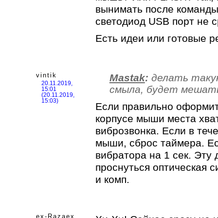
вынимать после команды 
светодиод USB порт не с
Есть идеи или готовые 
vintik
Mastak
:
делать такую
20.11.2019,
смыла, будет мешат
15:01
(20.11.2019,
15:03)
Если правильно оформить
корпусе мыши места хват
виброзвонка. Если в те
мыши, сброс таймера. Ес
вибратора на 1 сек. Эту
проснуться оптическая 
и комп.
ex-Razaex