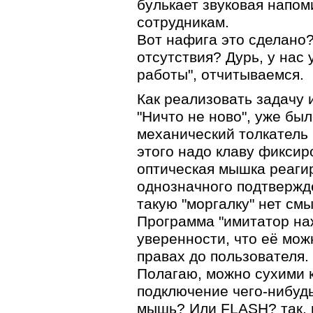
булькает звуковая напо
сотрудникам.
Вот нафига это сделано
отсутствия? Дурь, у нас
работы", отчитываемся.
Как реализовать задачу 
"Ничто не ново", уже был
механический толкатель 
этого надо клаву фиксир
оптическая мышка реагир
однозначного подтвержде
такую "моргалку" нет см
Программа "имитатор наж
уверенности, что её мож
правах до пользователя.
Полагаю, можно сухими 
подключение чего-нибудь
мышь? Или FLASH? так, 