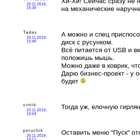
Хи-Хи! Сейчас сразу не 
20.11.2019,
на механические наруч
15:39
Tadas
А можно и спец приспосо
20.11.2019,
диск с русунком.
15:46
Всё питается от USB и в
положишь мышь.
Можно даже в коврик, чт
Дарю бизнес-проект - у 
будет
vintik
Тогда уж, елочную гирлян
20.11.2019,
16:04
poruchik
Оставить меню "Пуск" от
20.11.2019,
16:12