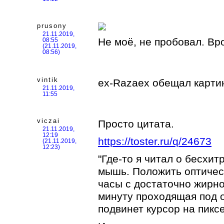
prusony
21.11.2019,
Не моё, не пробовал. Вр
08:55
(21.11.2019,
08:56)
vintik
ex-Razaex обещал карти
21.11.2019,
11:55
viczai
Просто цитата.
21.11.2019,
12:19
https://toster.ru/q/24673
(21.11.2019,
12:23)
"Где-то я читал о бесхи
мышь. Положить оптиче
часы с достаточно жирн
минуту проходящая под 
подвинет курсор на пиксе