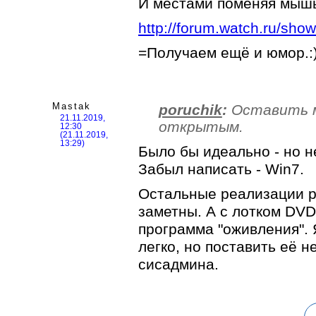
И местами поменяя мышь
http://forum.watch.ru/sh
=Получаем ещё и юмор.:
Mastak
poruchik
:
Оставить м
21.11.2019,
открытым.
12:30
(21.11.2019,
13:29)
Было бы идеально - но н
Забыл написать - Win7.
Остальные реализации р
заметны. А с лотком DVD
программа "оживления". 
легко, но поставить её 
сисадмина.