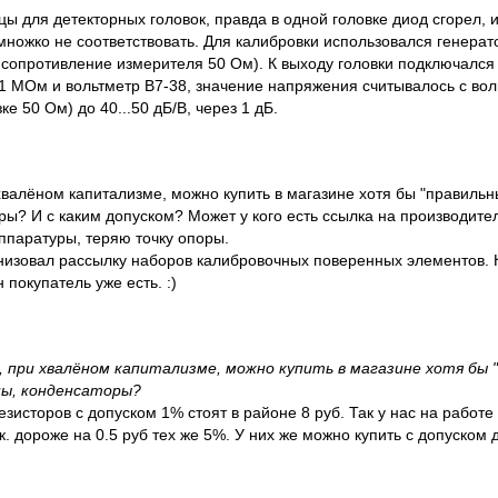
ы для детекторных головок, правда в одной головке диод сгорел, 
множко не соответствовать. Для калибровки использовался генерат
сопротивление измерителя 50 Ом). К выходу головки подключался
 МОм и вольтметр В7-38, значение напряжения считывалось с вол
ке 50 Ом) до 40...50 дБ/В, через 1 дБ.
хвалёном капитализме, можно купить в магазине хотя бы "правильн
ы? И с каким допуском? Может у кого есть ссылка на производител
ппаратуры, теряю точку опоры.
анизовал рассылку наборов калибровочных поверенных элементов. К
покупатель уже есть. :)
, при хвалёном капитализме, можно купить в магазине хотя бы 
ы, конденсаторы?
зисторов с допуском 1% стоят в районе 8 руб. Так у нас на работе
к. дороже на 0.5 руб тех же 5%. У них же можно купить с допуском 