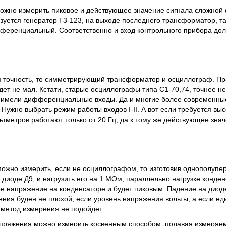
можно измерить пиковое и действующее значение сигнала сложной 
зуется генератор Г3-123, на выходе последнего трансформатор, та
ференциальный. Соответственно и вход контрольного прибора до
я точность, то симметрирующий трансформатор и осциллограф. Пр
ет не мал. Кстати, старые осциллографы типа С1-70,74, точнее не
и имели дифференциальные входы. Да и многие более современны
Нужно выбрать режим работы входов I-II. А вот если требуется высо
ьтметров работают только от 20 Гц, да к тому же действующее зна
ожно измерить, если не осциллографом, то изготовив однополуп
иоде Д9, и нагрузить его на 1 МОм, параллельно нагрузке конденс
е напряжение на конденсаторе и будет пиковым. Падение на диод
ения буден не плохой, если уровень напряжения вольты, а если ед
й метод измерения не подойдет.
пряжения можно измерить косвенным способом, подавая измеряем