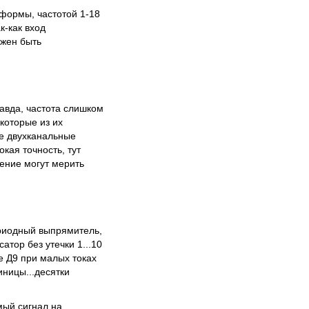
формы, частотой 1-18
к-как вход
лжен быть
авда, частота слишком
которые из их
е двухканальные
кая точность, тут
чение могут мерить
ериодный выпрямитель,
атор без утечки 1...10
е Д9 при малых токах
иницы...десятки
ый сигнал на