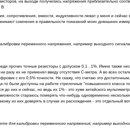
зисторов, на выходе получились напряжения приблизительно соотве
 В.
я, сопротивления, емкости, индуктивности лежат у меня и сейчас в
зникают сомнения в правильности показаний моих домашних изме
 калибровки переменного напряжения, например выходного сигнала
реди прочих точные резисторы с допуском 0,1...1%. Имею также не
 ни разу их не применял ввиду отсутствия С-метра. А во всех оста
фровик с его 0,5% точности. Не скажу, что считаю это достаточным
гда-то были доступны на работе стрелочные "повышенного класса т
я до них и сейчас, но ведь их 1% - это хуже китайского мультиметр
озможности стараюсь померять что-нибудь одновременно нескольк
кому из них доверять в случае их расхождения - это отдельный воп
уете для калибровки переменного напряжения, например выходно