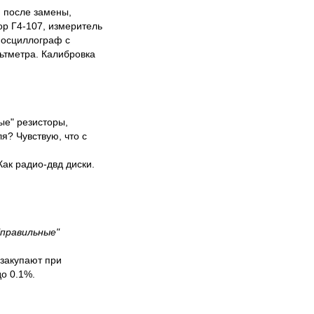
и после замены,
ор Г4-107, измеритель
 осциллограф с
ьтметра. Калибровка
ые" резисторы,
я? Чувствую, что с
ак радио-двд диски.
"правильные"
 закупают при
до 0.1%.