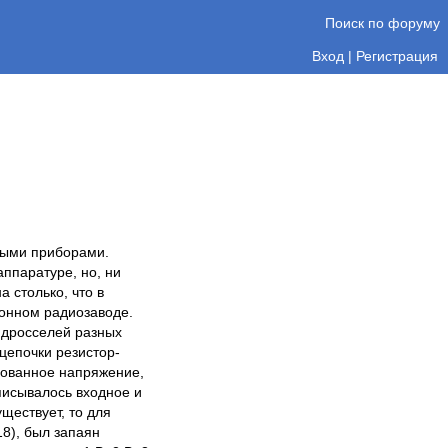
Поиск по форуму
Вход
|
Регистрация
ьными приборами.
ппаратуре, но, ни
 столько, что в
ронном радиозаводе.
 дросселей разных
цепочки резистор-
рованное напряжение,
писывалось входное и
ществует, то для
8), был запаян