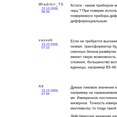
Wladimir_TS
Кстати - каким прибором 
23.10.2006,
герц ? При поверке исполь
06:36
поверяемого прибора диф
дифференциальным.
vaseeb
Если не требуется высока
23.10.2006,
низкая, трансформатор буд
07:10
сменных блоков развёртк
имеют такую возможность. 
сложнее, большинство вол
единицы, например В3-48.
АК
Думаю пиковое значение м
23.10.2006,
например на германиевом д
07:44
мк. Измеренное постоянно
мизерное. Точность измер
милливольт, то тогда тако
Действующее значение на