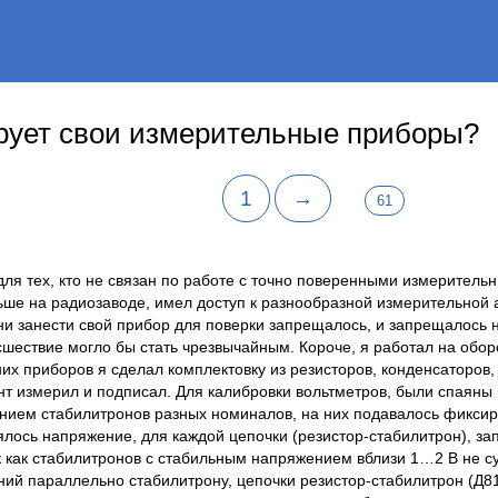
рует свои измерительные приборы?
1
→
61
 для тех, кто не связан по работе с точно поверенными измерител
ьше на радиозаводе, имел доступ к разнообразной измерительной а
ни занести свой прибор для поверки запрещалось, и запрещалось на
сшествие могло бы стать чрезвычайным. Короче, я работал на обо
их приборов я сделал комплектовку из резисторов, конденсаторов,
т измерил и подписал. Для калибровки вольтметров, были спаяны 
анием стабилитронов разных номиналов, на них подавалось фикси
ялось напряжение, для каждой цепочки (резистор-стабилитрон), за
 как стабилитронов с стабильным напряжением вблизи 1…2 В не су
ний параллельно стабилитрону, цепочки резистор-стабилитрон (Д81