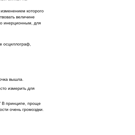
 изменением которого
твовать величине
но инерционным, для
е осциллограф,
бочка вышла.
осто измерить для
" В принципе, проще
ости очень громоздки.