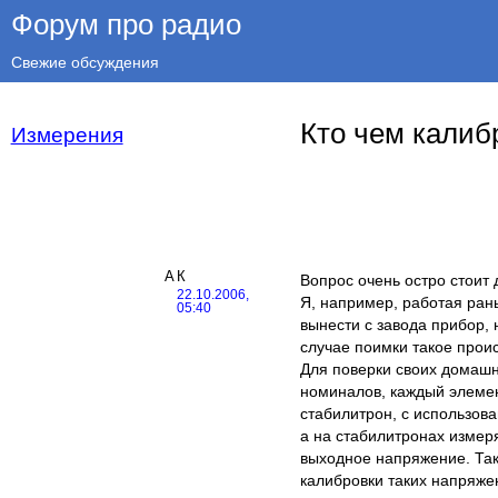
Форум про радио
Свежие обсуждения
Кто чем калиб
Измерения
АК
Вопрос очень остро стоит
22.10.2006,
Я, например, работая ран
05:40
вынести с завода прибор, 
случае поимки такое прои
Для поверки своих домашн
номиналов, каждый элемен
стабилитрон, с использов
а на стабилитронах измер
выходное напряжение. Так
калибровки таких напряже