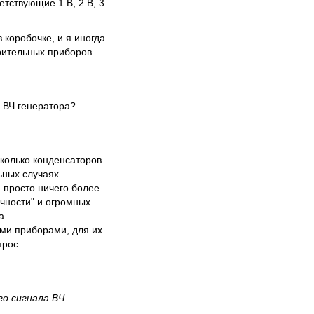
тствующие 1 В, 2 В, 3
 коробочке, и я иногда
рительных приборов.
 ВЧ генератора?
сколько конденсаторов
льных случаях
, просто ничего более
очности" и огромных
а.
ими приборами, для их
рос...
го сигнала ВЧ