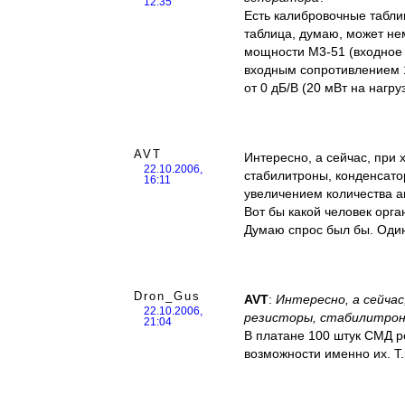
12:35
Есть калибровочные таблиц
таблица, думаю, может не
мощности М3-51 (входное 
входным сопротивлением 1
от 0 дБ/В (20 мВт на нагруз
AVT
Интересно, а сейчас, при 
22.10.2006,
стабилитроны, конденсатор
16:11
увеличением количества а
Вот бы какой человек орг
Думаю спрос был бы. Один 
Dron_Gus
AVT
:
Интересно, а сейчас
22.10.2006,
резисторы, стабилитрон
21:04
В платане 100 штук СМД ре
возможности именно их. Т.