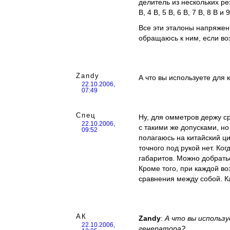
делитель из нескольких ре
В, 4 В, 5 В, 6 В, 7 В, 8 В и 9
Все эти эталоны напряжени
обращаюсь к ним, если во
Zandy
А что вы используете для
22.10.2006,
07:49
Спец
Ну, для омметров держу с
22.10.2006,
с такими же допусками, но
09:52
полагаюсь на китайский ци
точного под рукой нет. Ко
габаритов. Можно добратьс
Кроме того, при каждой в
сравнения между собой. Ка
АК
Zandy
:
А что вы использ
22.10.2006,
генератора?