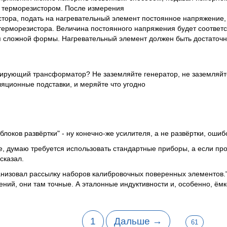
с терморезистором. После измерения
тора, подать на нагревательный элемент постоянное напряжение,
терморезистора. Величина постоянного напряжения будет соответс
 сложной формы. Нагревательный элемент должен быть достаточ
ирующий трансформатор? Не заземляйте генератор, не заземляйт
ляционные подставки, и меряйте что угодно
блоков развёртки" - ну конечно-же усилителя, а не развёртки, оши
ке, думаю требуется использовать стандартные приборы, а если пр
сказал.
ганизовал рассылку наборов калибровочных поверенных элементов.
ний, они там точные. А эталонные индуктивности и, особенно, ёмк
1
Дальше →
61