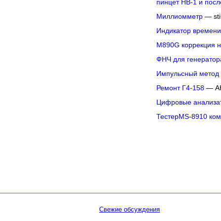
пинцет НВ-1 и пос
Миллиомметр
— sti
Индикатор времени
M890G коррекция н
ФНЧ для генератор
Импульсный метод 
Ремонт Г4-158
— А
Цифровые анализат
ТестерMS-8910 ком
Свежие обсуждения