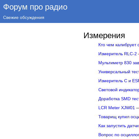
Форум про радио
Свежие обсуждения
Измерения
Кто чем калибрует
Измеритель RLC-2
Мультиметр 830 за
Универсальный тест
Измеритель C и E
Световой индикато
Доработка SMD тес
LCR Meter XJW01
—
Товарищ купил осц
Как запустить датч
Вопрос по осцилл