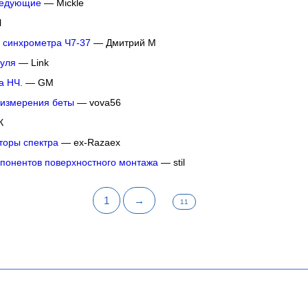
ледующие
— Mickle
l
 синхрометра Ч7-37
— Дмитрий М
уля
— Link
а НЧ.
— GM
измерения беты
— vova56
К
оры спектра
— ex-Razaex
понентов поверхностного монтажа
— stil
1
→
11