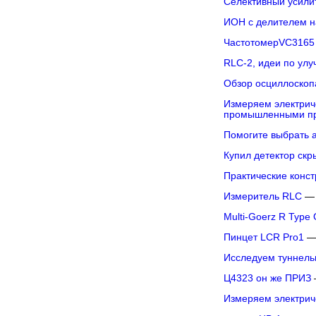
Селективный усилит
ИОН с делителем 
ЧастотомерVC3165
RLC-2, идеи по ул
Обзор осциллоскопа
Измеряем электрич
промышленными п
Помогите выбрать 
Купил детектор ск
Практические конс
Измеритель RLC
— 
Multi-Goerz R Type
Пинцет LCR Pro1
—
Исследуем туннель
Ц4323 он же ПРИЗ
Измеряем электри