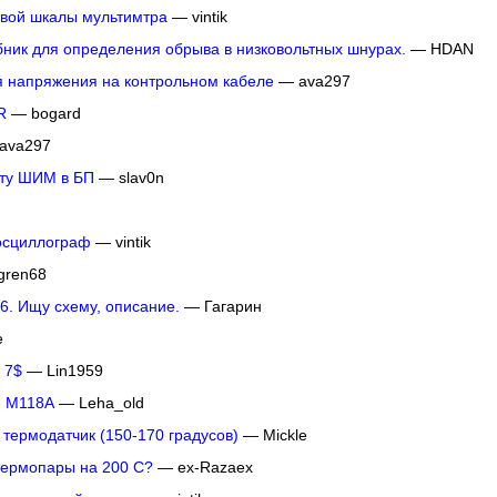
вой шкалы мультимтра
— vintik
бник для определения обрыва в низковольтных шнурах.
— HDAN
 напряжения на контрольном кабеле
— ava297
R
— bogard
ava297
оту ШИМ в БП
— slav0n
осциллограф
— vintik
gren68
6. Ищу схему, описание.
— Гагарин
e
 7$
— Lin1959
 M118A
— Leha_old
 термодатчик (150-170 градусов)
— Mickle
термопары на 200 С?
— ex-Razaex