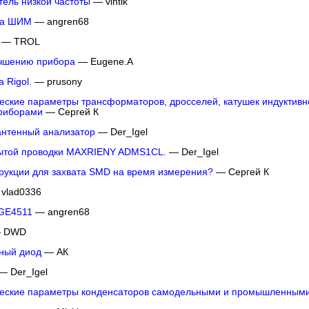
ель низкой частоты
— vintik
на ШИМ
— angren68
— TROL
учшению прибора
— Eugene.A
 Rigol.
— prusony
еские параметры трансформаторов, дросселей, катушек индуктив
риборами
— Сергей К
антенный анализатор
— Der_Igel
рытой проводки MAXRIENY ADMS1CL.
— Der_Igel
трукции для захвата SMD на время измерения?
— Сергей К
vlad0336
 GE4511
— angren68
 DWD
ный диод
— АК
— Der_Igel
ческие параметры конденсаторов самодельными и промышленным