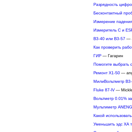
Разрядность цифро
Бесконтактный про
Измерение падения
Измеритель C и ES
В3-40 или В3-57
— 
Как проверить раб
ГИР
— Гагарин
Помогите выбрать 
Ремонт Х1-50
— an
МилиВольтметр В3-
Fluke 87-lV
— Mickl
Вольтметр 0.01% за
Мультиметр ANENG
Какой использовать
Уменьшить эдс ХА 