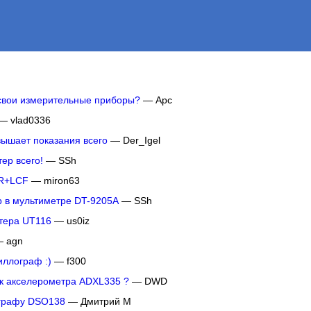
 свои измерительные приборы?
— Арс
— vlad0336
вышает показания всего
— Der_Igel
ер всего!
— SSh
SR+LCF
— miron63
р в мультиметре DT-9205A
— SSh
тера UT116
— us0iz
 agn
иллограф :)
— f300
ик акселерометра ADXL335 ?
— DWD
ографу DSO138
— Дмитрий М