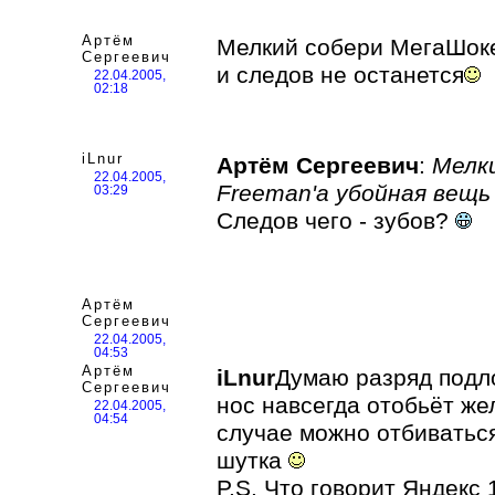
Артём
Мелкий собери МегаШок
Сергеевич
и следов не останется
22.04.2005,
02:18
iLnur
Артём Сергеевич
:
Мелк
22.04.2005,
Freeman'a убойная вещь
03:29
Следов чего - зубов?
Артём
Сергеевич
22.04.2005,
04:53
Артём
iLnur
Думаю разряд подл
Сергеевич
нос навсегда отобьёт же
22.04.2005,
04:54
случае можно отбивать
шутка
P.S. Что говорит Яндекс