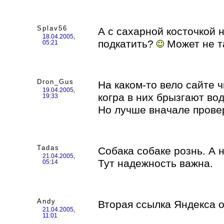
Splav56
А с сахарной косточкой 
18.04.2005,
подкатить?
Может не т
05:21
Dron_Gus
На каком-то вело сайте ч
19.04.2005,
когра в них брызгают во
19:33
Но лучше вначале прове
Tadas
Собака собаке рознь. А
21.04.2005,
Тут надежность важна.
05:14
Andy
Вторая ссылка Яндекса 
21.04.2005,
11:01