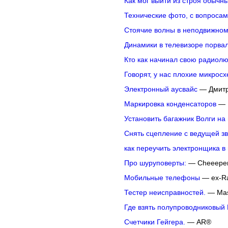
Как мог выйти из строя обычн
Технические фото, с вопросам
Стоячие волны в неподвижном
Динамики в телевизоре порва
Кто как начинал свою радиол
Говорят, у нас плохие микрос
Электронный аусвайс
— Дмит
Маркировка конденсаторов
— 
Установить багажник Волги н
Снять сцепление с ведущей з
как переучить электронщика в
Про шуруповерты:
— Cheeepe
Мобильные телефоны
— ex-R
Тестер неисправностей.
— Mas
Где взять полупроводниковый
Счетчики Гейгера.
— AR®