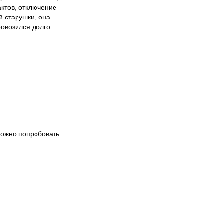
актов, отключение
й старушки, она
ровозился долго.
 Можно попробовать