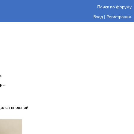
Поиск по форуму
Вход
|
Регистрация
и.
рь.
щился внешний