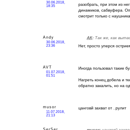
30.06.2018,
разобрать, при этом из не
18:35
динамиков, сабвуфера. Опо
смотрит только с наушника
Andy
АК
:
Так же, как выта
30.06.2018,
Нет, просто уперся остри
23:36
AVT
Иногда пользовал такие б
01.07.2018,
01:51
Нагреть конец добела и т
обратно закалить, но на од
musor
цанговй захват от ..рулит
11.07.2018,
21:13
SerSer
musor
:
цанговй захв