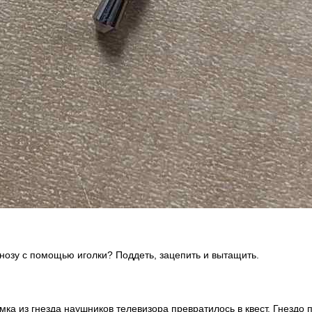
анозу с помощью иголки? Поддеть, зацепить и вытащить.
ка из гнезда наушников телевизора превратилось в квест. Гнездо 