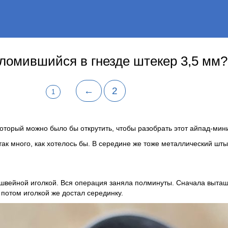
бломившийся в гнезде штекер 3,5 мм?
←
2
1
который можно было бы открутить, чтобы разобрать этот айпад-мин
ак много, как хотелось бы. В середине же тоже металлический шты
швейной иголкой. Вся операция заняла полминуты. Сначала выта
потом иголкой же достал серединку.