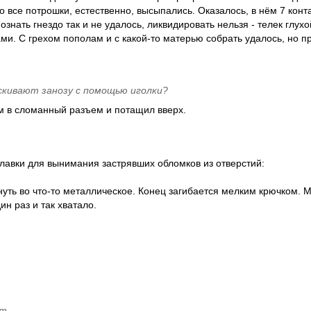
го все потрошки, естественно, высыпались. Оказалось, в нём 7 конт
знать гнездо так и не удалось, ликвидировать нельзя - телек глухо
ми. С грехом пополам и с какой-то матерью собрать удалось, но п
скивают занозу с помощью иголки?
ем в сломанный разъем и потащил вверх.
улавки для вынимания застрявших обломков из отверстий:
кнуть во что-то металлическое. Конец загибается мелким крючком.
ин раз и так хватало.
ат