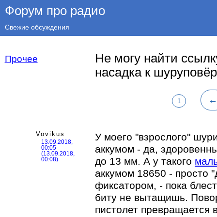
Форум про радио
Свежие обсуждения
Не могу найти ссылк
Прочее
насадка к шуруповёр
1
Vovikus
У моего "взрослого" шур
13.09.2018,
аккумом - да, здоровен
00:05
(13.09.2018,
до 13 мм. А у такого
мал
00:08)
аккумом 18650 - просто "
фиксатором, - пока блес
биту не вытащишь. Пово
пистолет превращается в