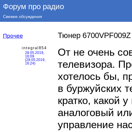
Форум про радио
Свежие обсуждения
Тюнер 6700VPF009Z
Прочее
integral854
От не очень со
28.05.2019,
16:09
(28.05.2019,
телевизора. Пр
16:24)
хотелось бы, п
в буржуйских т
кратко, какой у
аналоговый ил
управление нас