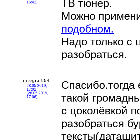
ТВ тюнер.
16:42)
Можно примен
подобном.
Надо только с 
разобраться.
integral854
Спасибо.тогда 
28.05.2019,
17:02
(28.05.2019,
такой громадны
17:06)
с цоколëвкой п
разобраться б
тексты(даташи