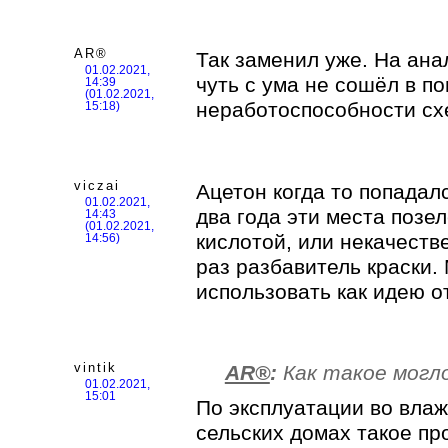
AR®
Так заменил уже. На ан
01.02.2021,
чуть с ума не сошёл в п
14:39
(01.02.2021,
неработоспособности с
15:18)
viczai
Ацетон когда то попадал
01.02.2021,
два года эти места позел
14:43
(01.02.2021,
кислотой, или некачестве
14:56)
раз разбавитель краски.
использовать как идею о
vintik
AR®
:
Как такое могл
01.02.2021,
15:01
По эксплуатации во влаж
сельских домах такое пр