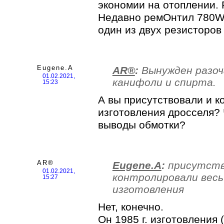
экономии на отоплении. Р
Недавно ремОнтил 780W 
один из двух резисторов 
Eugene.A
AR®
:
Вынужден разоч
01.02.2021,
канифоли и спирта.
15:23
А вы присутствовали и к
изготовления дросселя?
выводы обмотки?
AR®
Eugene.A
:
присутств
01.02.2021,
контролировали весь
15:27
изготовления
Нет, конечно.
Он 1985 г. изготовления