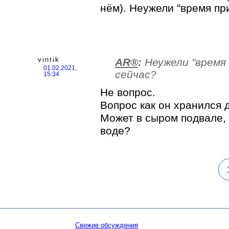
нём). Неужели "время п
vintik
AR®
:
Неужели "время
01.02.2021,
сейчас?
15:34
Не вопрос.
Вопрос как он хранился д
Может в сыром подвале, 
воде?
Свежие обсуждения