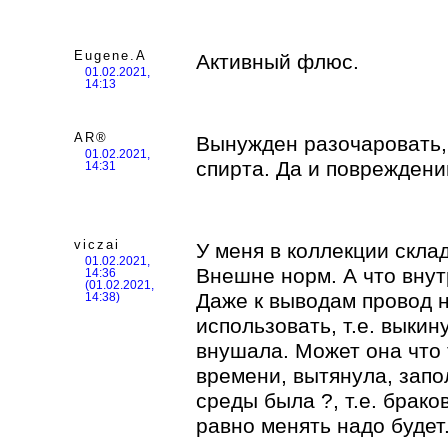
Eugene.A
Активный флюс.
01.02.2021,
14:13
AR®
Вынужден разочаровать,
01.02.2021,
спирта. Да и повреждений
14:31
viczai
У меня в коллекции скла
01.02.2021,
Внешне норм. А что внут
14:36
(01.02.2021,
Даже к выводам провод н
14:38)
использовать, т.е. выкин
внушала. Может она что 
времени, вытянула, запо
среды была ?, т.е. брако
равно менять надо будет