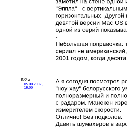
заметил на стене одной 
"Эппла" - с вертикальны
горизонтальных. Другой к
девятой версии Mac OS в
одной из серий показываю
-
Небольшая поправочка: т
сериал не американский,
2001 годом, когда десят
ЮХа
А я сегодня посмотрел р
05.08.2007,
"ноу-хау" белорусского 
19:00
полноразмерный и полно
с радаром. Манекен изре
измерителем скорости.
Отлично! Без подколов.
Давить шумахеров в зар