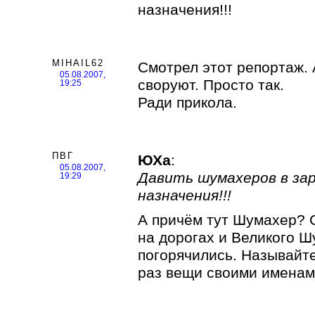
назначения!!!
MIHAIL62
Смотрел этот репортаж. 
05.08.2007,
своруют. Просто так.
19:25
Ради прикола.
ПВГ
ЮХа
:
05.08.2007,
Давить шумахеров в за
19:29
назначения!!!
А причём тут Шумахер? 
на дорогах и Великого Ш
погорячились. Называйт
раз вещи своими именам