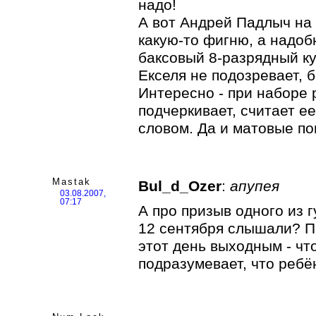
надо!
А вот Андрей Падлыч на
какую-то фигню, а надобн
баксовый 8-разрядный ку
Екселя не подозревает, 
Интересно - при наборе 
подчеркивает, считает е
словом. Да и матовые п
Mastak
Bul_d_Ozer
:
апупея
03.08.2007,
07:17
А про призыв одного из 
12 сентября слышали? П
этот день выходным - чт
подразумевает, что ребё