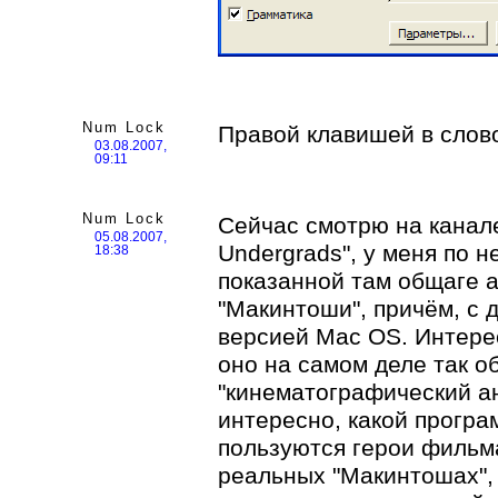
Num Lock
Правой клавишей в слово,
03.08.2007,
09:11
Num Lock
Сейчас смотрю на канал
05.08.2007,
Undergrads", у меня по н
18:38
показанной там общаге а
"Макинтоши", причём, с д
версией Mac OS. Интере
оно на самом деле так об
"кинематографический а
интересно, какой програ
пользуются герои фильма
реальных "Макинтошах", 