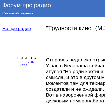
Форум про радио
Свежие обсуждения
"Трудности кино" (М
Не про радио
Bul_d_Ozer
Стараясь недалеко отрыв
03.08.2007,
У нас в Белораша сейча
05:55
апупея "Не роди кретина
смысла, и это в другом м
моментов там для технар
создатели и не ожидали.
Вот в навороченной фир
дисковым номеронабират