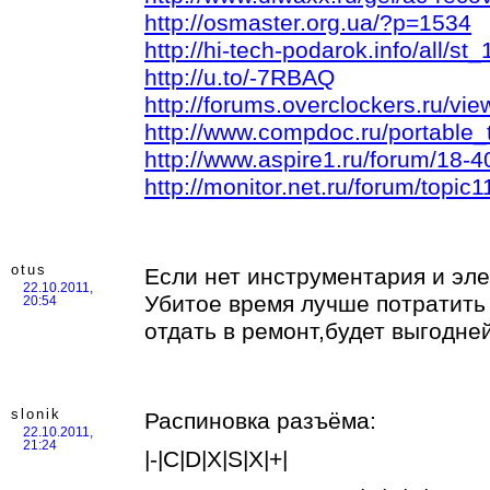
http://osmaster.org.ua/?p=1534
http://hi-tech-podarok.info/all/
http://u.to/-7RBAQ
http://forums.overclockers.ru/vi
http://www.compdoc.ru/portable_
http://www.aspire1.ru/forum/18-4
http://monitor.net.ru/forum/topic
otus
Если нет инструментария и эле
22.10.2011,
Убитое время лучше потратить 
20:54
отдать в ремонт,будет выгодней
slonik
Распиновка разъёма:
22.10.2011,
21:24
|-|C|D|X|S|X|+|