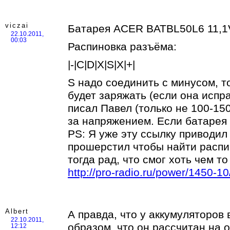
viczai
Батарея ACER BATBL50L6 11,
22.10.2011,
00:03
Распиновка разъёма:
|-|C|D|X|S|X|+|
S надо соединить с минусом, т
будет заряжать (если она испра
писал Павел (только не 100-150
за напряжением. Если батарея з
PS: Я уже эту ссылку приводил 
прошерстил чтобы найти распин
тогда рад, что смог хоть чем т
http://pro-radio.ru/power/1450-10
Albert
А правда, что у аккумуляторов
22.10.2011,
образом, что он рассчитан на 
12:12