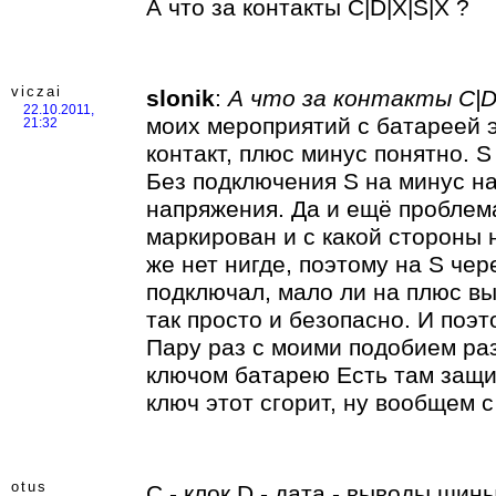
А что за контакты C|D|X|S|X ?
viczai
slonik
:
А что за контакты C|D|
22.10.2011,
моих мероприятий с батареей 
21:32
контакт, плюс минус понятно. 
Без подключения S на минус на
напряжения. Да и ещё проблем
маркирован и с какой стороны 
же нет нигде, поэтому на S че
подключал, мало ли на плюс в
так просто и безопасно. И поэт
Пару раз с моими подобием ра
ключом батарею Есть там защит
ключ этот сгорит, ну вообщем с
otus
C - клок,D - дата - выводы ши