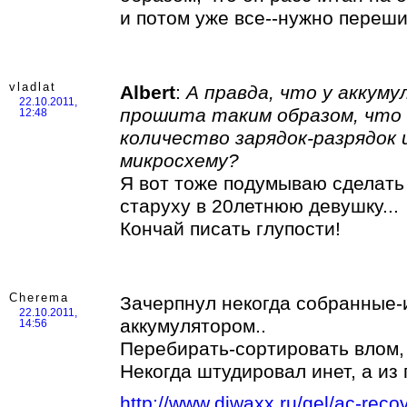
и потом уже все--нужно переш
vladlat
Albert
:
А правда, что у аккум
22.10.2011,
прошита таким образом, что 
12:48
количество зарядок-разрядок
микросхему?
Я вот тоже подумываю сделать
старуху в 20летнюю девушку...
Кончай писать глупости!
Cherema
Зачерпнул некогда собранные-
22.10.2011,
аккумулятором..
14:56
Перебирать-сортировать влом, 
Некогда штудировал инет, а из
http://www.diwaxx.ru/gel/ac-reco