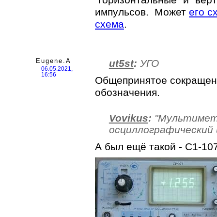
импульсов. Может
его с
схема
.
Eugene.A
ut5st
:
УГО
06.05.2021,
16:56
Общепринятое сокращени
обозначения.
Vovikus
:
"Мультиме
осциллографический 
А был ещё такой - С1-107