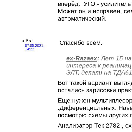
вперёд. УГО - усилитель
Может он и исправен, се
автоматический.
ut5st
Спасибо всем.
07.05.2021,
14:22
ex-Razaex
:
Лет 15 наз
интереса к реанимац
ЭЛТ, делали на ТДА61
Вот такой вариант выгл
остались зарисовки пра
Еще нужен мультиплесор
.Диференциальных. Нав
посмотрю схемы других 
Анализатор Тек 2782 , с