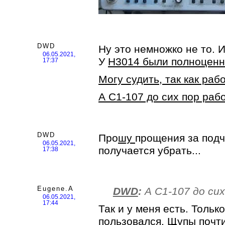
DWD
Ну это немножко не то. 
06.05.2021,
У
Н3014 были полноценн
17:37
Могу судить, так как раб
А С1-107 до сих пор рабо
DWD
Про
шу
прощения за подч
06.05.2021,
получается убрать...
17:38
Eugene.A
DWD
:
А С1-107 до сих
06.05.2021,
17:44
Так и у меня есть. Тольк
пользовался. Щупы почти