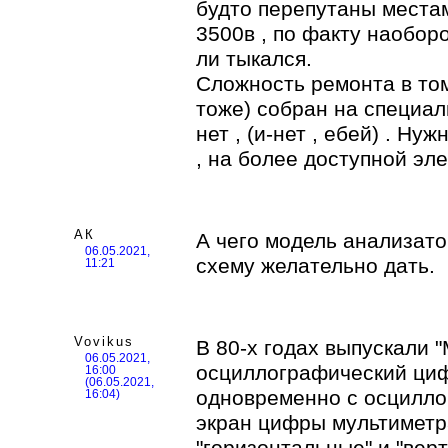
будто перепутаны местам
3500в , по факту наобор
ли тыкался.
Сложность ремонта в том
тоже) собран на специа
нет , (и-нет , ебей) . Н
, на более доступной эл
АК
А чего модель анализато
06.05.2021,
схему желательно дать.
11:21
Vovikus
В 80-х годах выпускали 
06.05.2021,
осциллографический ци
16:00
(06.05.2021,
одновременно с осцилло
16:04)
экран цифры мультиметр
"горизонтальные" и "вер