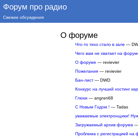
Форум про радио
Свежие обсуждения
О форуме
Что-то тихо стало в зале
— D
Чего вам не хватает на форум
О форуме
— revievier
Пожелания
— revievier
Бан-лист
— DWD
Конкурс на лучший хостинг ка
Глюки
— angren68
С Новым Годом !
— Tadas
уважаемые электронщики! Нуж
Загружаемый архив форума
—
Проблема с регистрацией на 