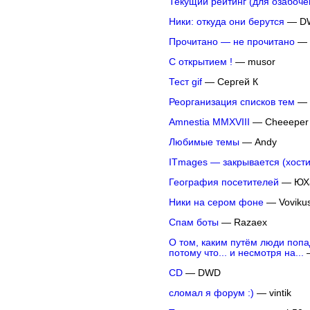
Текущий рейтинг (для озабоче
Ники: откуда они берутся
— D
Прочитано — не прочитано
— 
С открытием !
— musor
Тест gif
— Сергей К
Реорганизация списков тем
— 
Amnestia MMXVIII
— Cheeeper
Любимые темы
— Andy
ITmages — закрывается (хости
География посетителей
— ЮХ
Ники на сером фоне
— Voviku
Спам боты
— Razaex
О том, каким путём люди попа
потому что... и несмотря на...
—
CD
— DWD
сломал я форум :)
— vintik