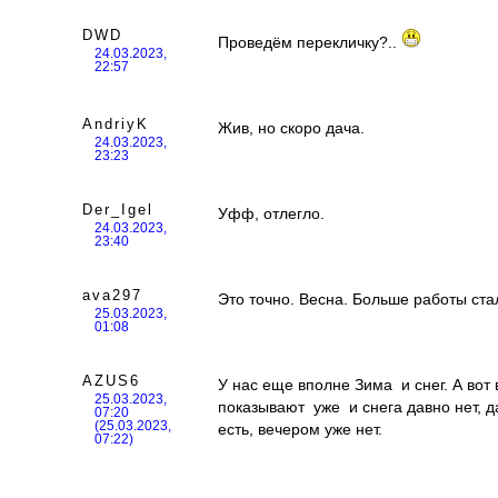
DWD
Проведём перекличку?..
24.03.2023,
22:57
AndriyK
Жив, но скоро дача.
24.03.2023,
23:23
Der_Igel
Уфф, отлегло.
24.03.2023,
23:40
ava297
Это точно. Весна. Больше работы стало
25.03.2023,
01:08
AZUS6
У нас еще вполне Зима и снег. А вот
25.03.2023,
показывают уже и снега давно нет, д
07:20
(25.03.2023,
есть, вечером уже нет.
07:22)