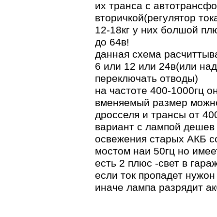
их транса с автотрансф
вторичкой(регулятор тока
12-18кг у них болшой п
до 64в!
данная схема расчиттыва
6 или 12 или 24в(или на
переключать отводы)
на частоте 400-1000гц о
вменяемый размер можно
дросселя и трансы от 40
вариант с лампой дешев 
освежения старых АКБ с
мостом наи 50гц но имее
есть 2 плюс -свет в гара
если ток пропадет нужон
иначе лампа разрядит ак