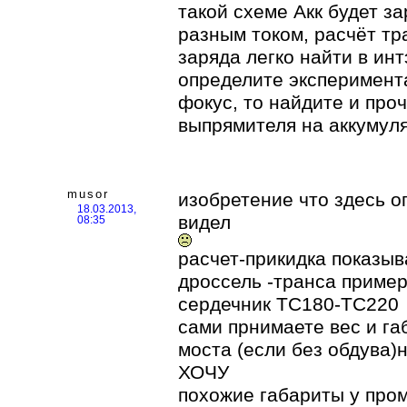
такой схеме Акк будет з
разным током, расчёт т
заряда легко найти в ин
определите эксперимента
фокус, то найдите и про
выпрямителя на аккумуля
musor
изобретение что здесь оп
18.03.2013,
видел
08:35
расчет-прикидка показыв
дроссель -транса пример
сердечник ТС180-ТС220
сами прнимаете вес и г
моста (если без обдува)
ХОЧУ
похожие габариты у пр