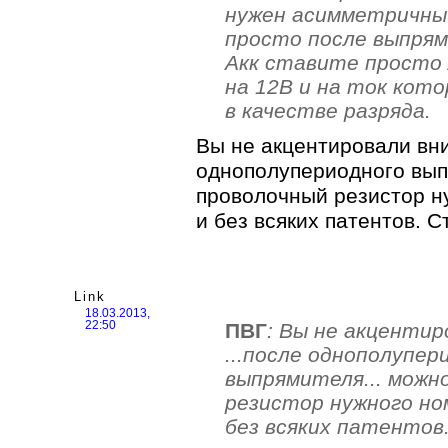
нужен асимметричный
просто после выпря
Акк ставите просто 
на 12В и на ток кот
в качестве разряда.
Вы не акцентировали вни
однополупериодного вып
проволочный резистор н
и без всяких патентов. С
Link
18.03.2013,
ПВГ
: Вы не акцентир
22:50
...после однополупер
выпрямителя... можн
резистор нужного но
без всяких патентов.