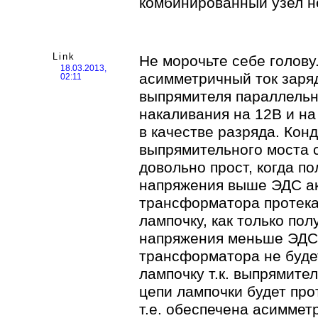
комбинированный узел не
Link
Не морочьте себе голову
18.03.2013,
асимметричный ток заряд
02:11
выпрямителя параллельн
накаливания на 12В и на
в качестве разряда. Кон
выпрямительного моста с
довольно прост, когда п
напряжения выше ЭДС ак
трансформатора протека
лампочку, как только по
напряжения меньше ЭДС 
трансформатора не будет
лампочку т.к. выпрямите
цепи лампочки будет прот
т.е. обеспечена асимметр