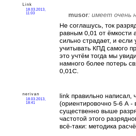
Link
18.03.2013,
musor
: имеет очень 
11:03
Не соглашусь, ток разря
равным 0,01 от ёмкости 
сильно страдает, и если
учитывать КПД самого пр
это учтём тогда мы увид
намного более потерь св
0,01С.
nerivan
link правильно написал, 
18.03.2013,
(ориентировочно 5-6 А -
18:41
существенно выше разряд
частотой этого разрядног
всё-таки: методика расч