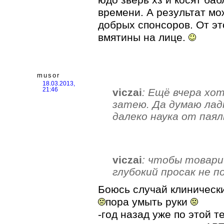
времени. А результат мо
добрых спонсоров. От эт
вмятины на лице.
musor
18.03.2013,
viczai
: Ещё вчера хо
21:46
затею. Да думаю лад
далеко наука от паял
viczai
: чтобы товари
глубокий просак не п
Боюсь случай клиничес
пора умыть руки
-год назад уже по этой 