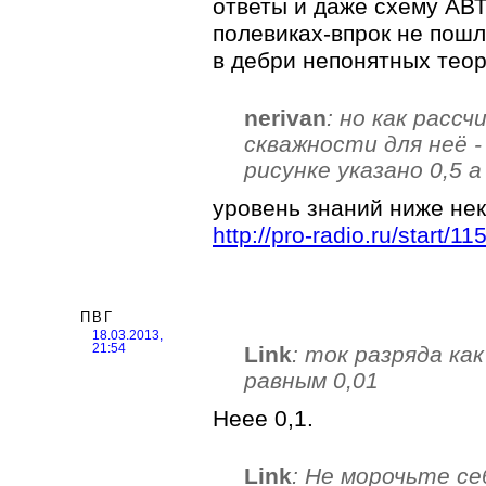
ответы и даже схему АВ
полевиках-впрок не пошл
в дебри непонятных теор
nerivan
: но как расс
скважности для неё - 
рисунке указано 0,5 а
уровень знаний ниже не
http://pro-radio.ru/start/11
ПВГ
18.03.2013,
Link
: ток разряда ка
21:54
равным 0,01
Неее 0,1.
Link
: Не морочьте се