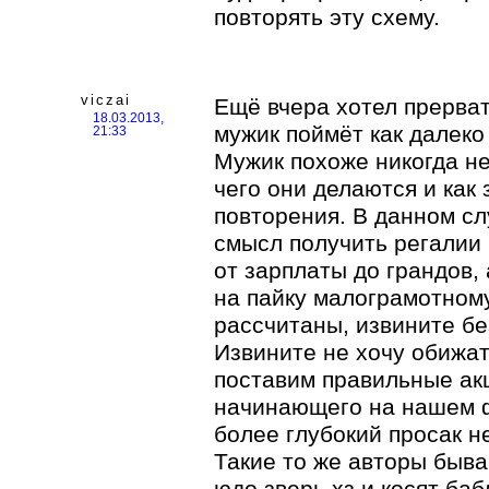
повторять эту схему.
viczai
Ещё вчера хотел прерват
18.03.2013,
мужик поймёт как далеко 
21:33
Мужик похоже никогда не
чего они делаются и как
повторения. В данном сл
смысл получить регалии 
от зарплаты до грандов, 
на пайку малограмотному 
рассчитаны, извините бе
Извините не хочу обижат
поставим правильные ак
начинающего на нашем 
более глубокий просак н
Такие то же авторы быв
юдо зверь хз и косят баб