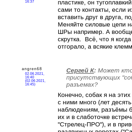
пластике, он тугоплавкий
16:37
сами то контакты, если 
вставить друг в друга, 
Меняйте силовые цепи на
ШРы например. А вообще
скрутка. Всё, что я когда
отгорало, а всякие клемм
angren68
Сергей К
:
Может кто
02.06.2021,
присутствующих "соб
16:40
(02.06.2021,
разъемах?
16:45)
Конечно, собак я на эти
с ними много (лет десять
наблюдениям, разъёмы б
их и в слаботочке встреч
"Стрелец-ПРО"), и в при
раздвижных воротах ("Ca