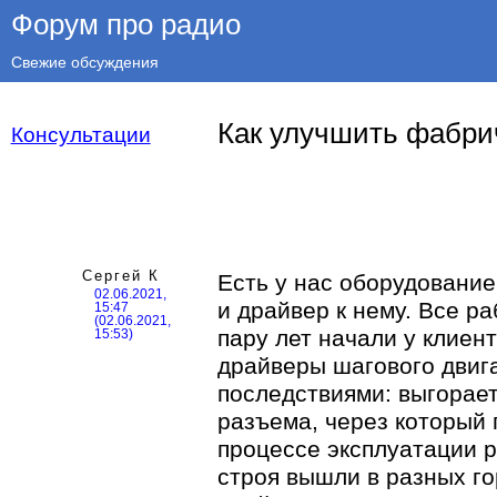
Форум про радио
Свежие обсуждения
Как улучшить фабри
Консультации
Сергей К
Есть у нас оборудование
02.06.2021,
и драйвер к нему. Все р
15:47
(02.06.2021,
пару лет начали у клиен
15:53)
драйверы шагового двиг
последствиями: выгорает
разъема, через который 
процессе эксплуатации р
строя вышли в разных го