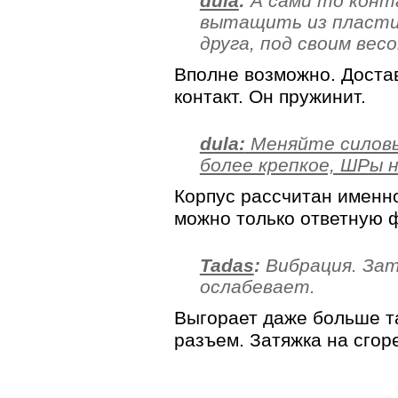
dula
:
А сами то конт
вытащить из пластик
друга, под своим ве
Вполне возможно. Доста
контакт. Он пружинит.
dula:
Меняйте силовы
более крепкое, ШРы 
Корпус рассчитан именно
можно только ответную 
Tadas
:
Вибрация. Зат
ослабевает.
Выгорает даже больше та
разъем. Затяжка на сгор