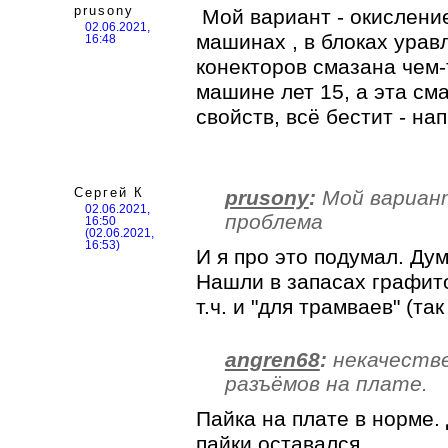
prusony
Мой вариант - окисление
02.06.2021,
машинах , в блоках урав
16:48
конекторов смазана чем-
машине лет 15, а эта см
свойств, всё бестит - на
Сергей К
prusony
:
Мой вариант
02.06.2021,
проблема
16:50
(02.06.2021,
16:53)
И я про это подумал. Ду
Нашли в запасах графито
т.ч. и "для трамваев" (так
angren68
:
некачестве
разъёмов на плате.
Пайка на плате в норме.
пайки оставался.