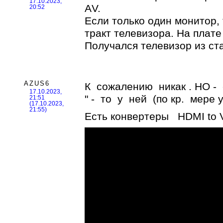
17.10.2023,
АV.
20:52
Если только один монитор,
тракт телевизора. На плате
Получался телевизор из ст
AZUS6
К сожалению никак . НО -
17.10.2023,
" - то у ней (по кр. мере 
21:51
(17.10.2023,
21:55)
Есть конвертеры HDMI to V