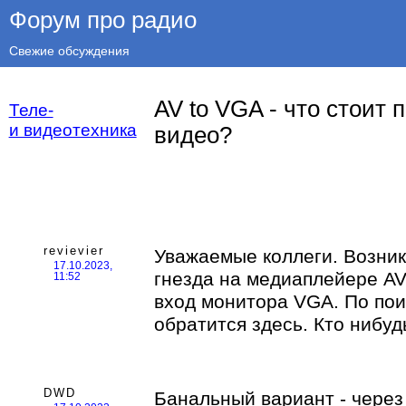
Форум про радио
Свежие обсуждения
AV to VGA - что стоит
Теле-
и видеотехника
видео?
revievier
Уважаемые коллеги. Возник
17.10.2023,
гнезда на медиаплейере AV
11:52
вход монитора VGA. По пои
обратится здесь. Кто нибу
DWD
Банальный вариант - через