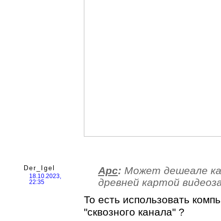
Der_Igel
Арс
:
Может дешеале как
18.10.2023,
древней картой видеоз
22:35
То есть использовать ком
"сквозного канала" ?