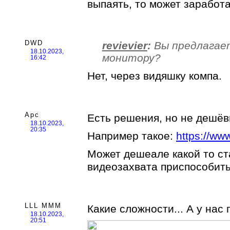
выпаять, то может заработа
DWD
revievier
:
Вы предлагает
18.10.2023,
монитору?
16:42
Нет, через видяшку компа.
Арс
Есть решения, но не дешёв
18.10.2023,
20:35
Например такое:
https://ww
Может дешеале какой то ст
видеозахвата приспособить
LLL MMM
Какие сложности... А у нас 
18.10.2023,
20:51