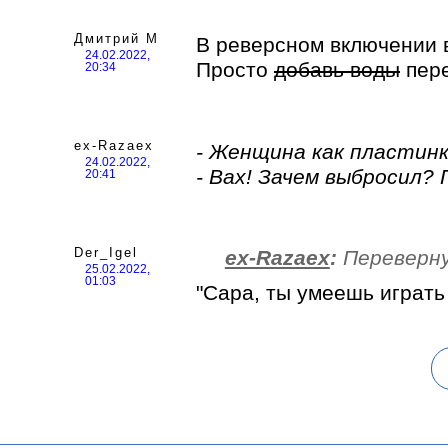
Дмитрий М
В реверсном включении в
24.02.2022,
Просто
добавь воды
пере
20:34
ex-Razaex
- Женщина как пластинка
24.02.2022,
- Вах! Зачем выбросил? 
20:41
Der_Igel
ex-Razaex
:
Переверну
25.02.2022,
01:03
"Сара, ты умеешь играть в