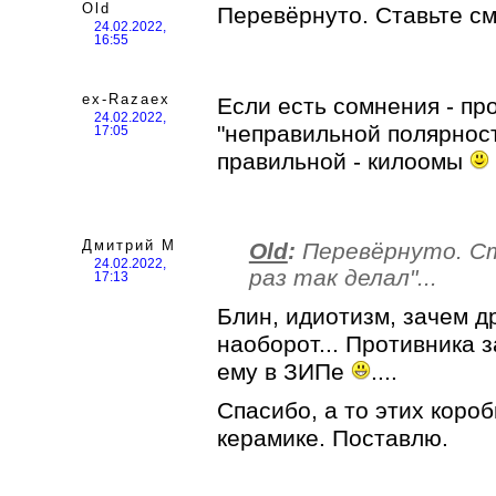
Old
Перевёрнуто. Ставьте сме
24.02.2022,
16:55
ex-Razaex
Если есть сомнения - пр
24.02.2022,
"неправильной полярност
17:05
правильной - килоомы
Дмитрий М
Old
:
Перевёрнуто. Ст
24.02.2022,
раз так делал"...
17:13
Блин, идиотизм, зачем д
наоборот... Противника з
ему в ЗИПе
....
Спасибо, а то этих короб
керамике. Поставлю.