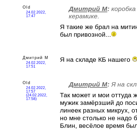
Old
Дмитрий М
:
коробка
24.02.2022,
керамике.
17:47
Я такие же брал на мити
был привозной...
Дмитрий М
Я на складе КБ нашего
24.02.2022,
17:51
Old
Дмитрий М
:
Я на ск
24.02.2022,
17:57
Так может и мои оттуда ж
(24.02.2022,
17:58)
мужик замёрзший до поси
линеек разных микрух, о
но мне столько не надо б
Блин, весёлое время был