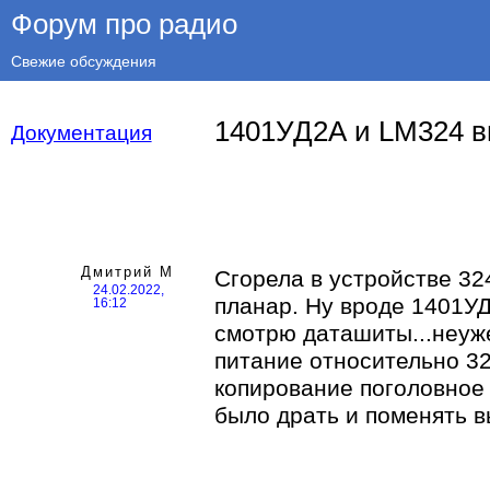
Форум про радио
Свежие обсуждения
1401УД2А и LM324 в
Документация
Дмитрий М
Сгорела в устройстве 324
24.02.2022,
планар. Ну вроде 1401УД
16:12
смотрю даташиты...неуж
питание относительно 32
копирование поголовное
было драть и поменять в