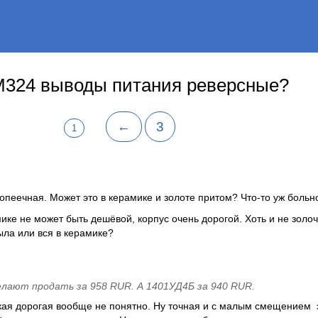
M324 выводы питания реверсные?
←
3
1
.копеечная. Может это в керамике и золоте притом? Что-то уж больн
ике не может быть дешёвой, корпус очень дорогой. Хоть и не золо
ыла или вся в керамике?
лают продать за 958 RUR. А 1401УД4Б за 940 RUR.
кая дорогая вообще не понятно. Ну точная и с малым смещением э