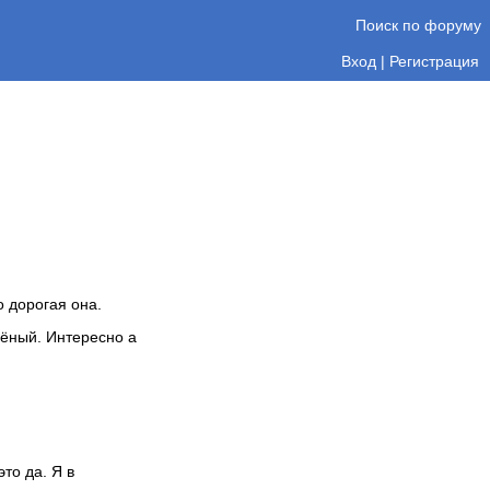
Поиск по форуму
Вход
|
Регистрация
о дорогая она.
чёный. Интересно а
то да. Я в