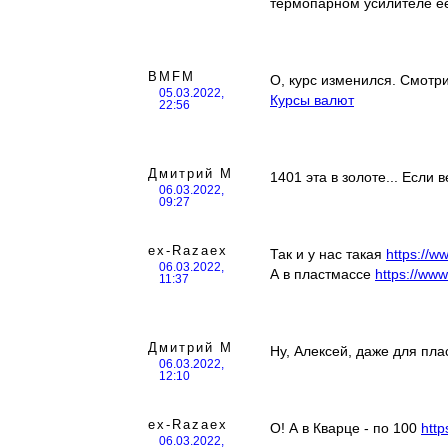
термопарном усилителе её 
BMFM
О, курс изменился. Смотр
05.03.2022,
Курсы валют
22:56
Дмитрий М
1401 эта в золоте... Если 
06.03.2022,
09:27
ex-Razaex
Так и у нас такая
https://w
06.03.2022,
А в пластмассе
https://ww
11:37
Дмитрий М
Ну, Алексей, даже для плас
06.03.2022,
12:10
ex-Razaex
О! А в Кварце - по 100
htt
06.03.2022,