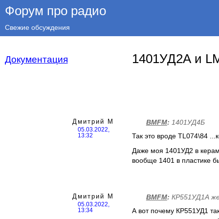
Форум про радио
Свежие обсуждения
1401УД2А и L
Документация
Дмитрий М
BMFM
:
1401УД4Б
05.03.2022,
Так это вроде TL074\84 ..
13:32
Даже моя 1401УД2 в керам
вообще 1401 в пластике б
Дмитрий М
BMFM
:
КР551УД1А же
05.03.2022,
А вот почему КР551УД1 та
13:34