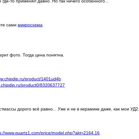
где-то применял давно. Но так ничего особенного...
ите сами
микросхема
верит фото. Тогда цена понятна.
ww.chipdip.ru/product/1401ud4b
w.chipdip.ru/product0/8320637727
тмассы дорого всё равно... Уже и не в керамике даже, как мои УД2.
ps://www.quartz1.com/price/model.php?akt=2164.16