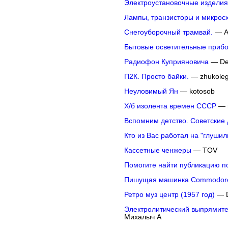
Электроустановочные изделия 
Лампы, транзисторы и микрос
Снегоуборочный трамвай.
— A
Бытовые осветительные прибо
Радиофон Куприяновича
— Der
П2К. Просто байки.
— zhukole
Неуловимый Ян
— kotosob
Х/б изолента времен СССР
— 
Вспомним детство. Советские 
Кто из Вас работал на "глушил
Кассетные ченжеры
— TOV
Помогите найти публикацию п
Пишущая машинка Commodore
Ретро муз центр (1957 год)
— D
Электролитический выпрямите
Михалыч А