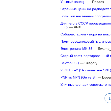
Унылый конец...
— Razaex
Странные цены на радиодетал
Большой настенный программ
Для чего в СССР производилос
ГГц?
— AR®
Собираю архив - пора на поко
Полупроводниковый "магическ
Электроника МК-35
— Swamp_
Старый софт, портированный
Вектор 06Ц
— Gregory
23ЛК13Б-2 (Экзотические ЭЛТ
PNP vs NPN (Ge vs Si)
— Euge
Уличные фонари советского пе
1