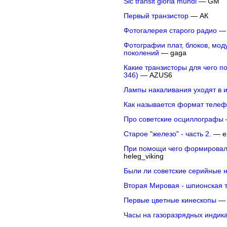
Sic transit gloria mundi
— GM
Первый транзистор
— АК
Фотогалерея старого радио
— 
Фотографии плат, блоков, моду
поколений
— gaga
Какие транзисторы для чего по
346)
— AZUS6
Лампы накаливания уходят в 
Как называется формат теле
Про советские осциллографы
Старое "железо" - часть 2.
— e
При помощи чего формировал
heleg_viking
Были ли советские серийные 
Вторая Мировая - шпионская 
Первые цветные кинескопы
— 
Часы на газоразрядных индика