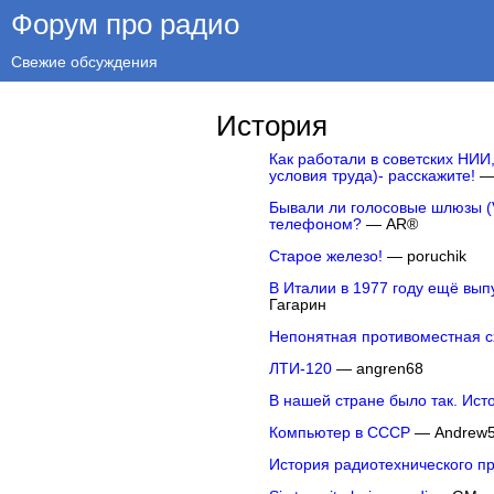
Форум про радио
Свежие обсуждения
История
Как работали в советских НИИ
условия труда)- расскажите!
— 
Бывали ли голосовые шлюзы (
телефоном?
— AR®
Старое железо!
— poruchik
В Италии в 1977 году ещё вып
Гагарин
Непонятная противоместная 
ЛТИ-120
— angren68
В нашей стране было так. Ист
Компьютер в СССР
— Andrew
История радиотехнического п