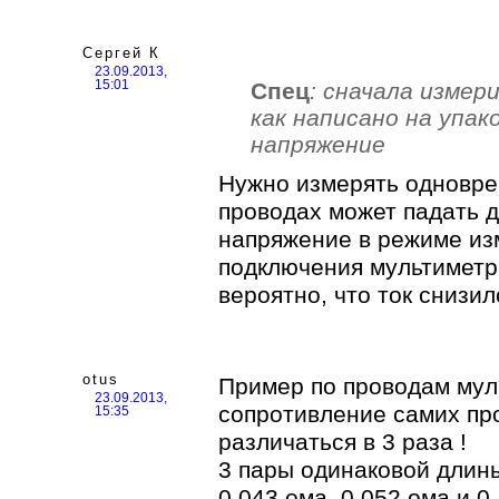
Сергей К
23.09.2013,
Спец
: сначала измер
15:01
как написано на упак
напряжение
Нужно измерять одновре
проводах может падать 
напряжение в режиме из
подключения мультиметр
вероятно, что ток снизил
otus
Пример по проводам мул
23.09.2013,
сопротивление самих пр
15:35
различаться в 3 раза !
3 пары одинаковой длин
0,043 ома, 0,052 ома и 0