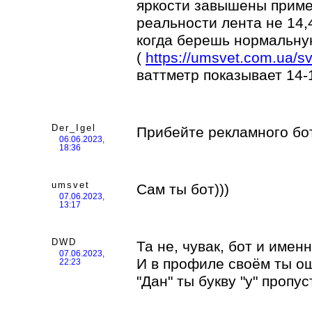
яркости завышены пример
реальности лента не 14,4
когда берешь нормальну
(
https://umsvet.com.ua/sv
ваттметр показывает 14-1
Der_Igel
Прибейте рекламного бо
06.06.2023,
18:36
umsvet
Сам ты бот)))
07.06.2023,
13:17
DWD
Та не, чувак, бот и имен
07.06.2023,
И в профиле своём ты ош
22:23
"Дан" ты букву "у" пропуст