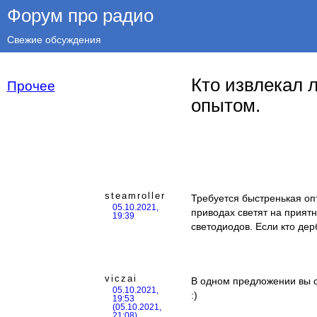
Форум про радио
Свежие обсуждения
Кто извлекал 
Прочее
опытом.
steamroller
Требуется быстренькая оп
05.10.2021,
приводах светят на прият
19:39
светодиодов. Если кто де
viczai
В одном предложении вы сд
05.10.2021,
:)
19:53
(05.10.2021,
21:08)