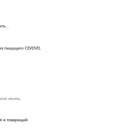
ть...
А из пишущего CD/DVD,
тите лезть
мя и товарищей