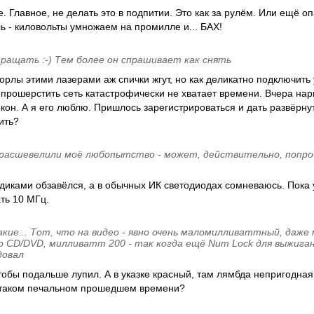
е. Главное, не делать это в подпитии. Это как за рулём. Или ещё о
 - киловольты умножаем на промилле и... БАХ!
ащать :-) Тем более он спрашивает как снять
 орлы этими лазерами аж спички жгут, но как деликатно подключить у
На прошерстить сеть катастрофически не хватает времени. Вчера нар
ркон. А я его люблю. Пришлось зарегистрироваться и дать развёрну
ить?
 расшевелили моё любопытство - может, действительно, попро
диками обзавёлся, а в обычных ИК светодиодах сомневаюсь. Пока
ать 10 МГц.
кие... Тот, что на видео - явно очень маломилливаттный, даже 
о CD/DVD, милливатт 200 - так когда ещё Num Lock для выжиган
довал
чтобы подальше лупил. А в указке красный, там лямбда непригодная 
 таком печальном прошедшем времени?