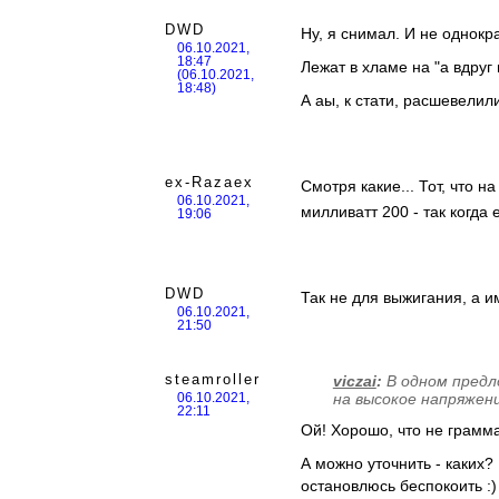
DWD
Ну, я снимал. И не однокра
06.10.2021,
18:47
Лежат в хламе на "а вдруг 
(06.10.2021,
18:48)
А аы, к стати, расшевелил
ex-Razaex
Смотря какие... Тот, что 
06.10.2021,
милливатт 200 - так когд
19:06
DWD
Так не для выжигания, а 
06.10.2021,
21:50
steamroller
viczai
:
В одном предл
на высокое напряжение
06.10.2021,
22:11
Ой! Хорошо, что не грамма
А можно уточнить - каких
остановлюсь беспокоить :