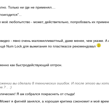
тно. Только ни где не применял....
поигодится"...
и моё любопытство - может, действительно, попробовать их примени
на видео - явно очень маломилливаттный, даже менее, чем указке. 
а ещё Num Lock для выжигания по пластмассе рекомендовал
именно как быстродействующий оптрон.
ожении вы сделали 8 технических ошибок. И после этого вы хо
.? .. :)
тических! Я аж собрался покраснеть от стыда!
? Может я фигнёй занялся, а хорошая критика сэкономит и моё вре
)