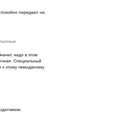
спокойно передают на
ольтные
начит, надо в этом
рочная. Специальный
п к этому чемоданчику
модатчиком.