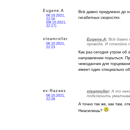
Eugene.A
Всё давно придумано до н
06.10.2021,
гигабитных скоростях.
22:16
(06.10.2021,
22:17)
steamroller
Eugene.A
:
Всё давно
провода. И спокойно
06.10.2021,
22:23
Как раз сегодня утром об 
направлении порыться. Пр
чемоданчик для торцевания
имеет один специально об
ex-Razaex
steamroller
:
А то нек
подключить умалчиваю
06.10.2021,
22:28
А точно так же, как там, 
Ниасилишь?