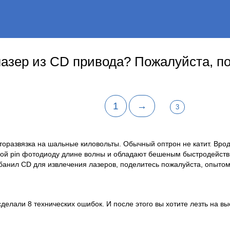
лазер из CD привода? Пожалуйста, п
1
→
3
торазвязка на шальные киловольты. Обычный оптрон не катит. Врод
ной pin фотодиоду длине волны и обладают бешеным быстродейств
рбанил CD для извлечения лазеров, поделитесь пожалуйста, опытом
елали 8 технических ошибок. И после этого вы хотите лезть на вы