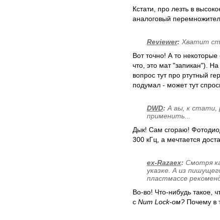
Кстати, про лезть в высоко
аналоговый перемножитель
Reviewer
:
Хватит стр
Вот точно! А то некоторые
что, это мат "запикан"). 
вопрос тут про ртутный ге
подумал - может тут спрос
DWD
:
А аы, к стати,
применить...
Дык! Сам сгораю! Фотодио
300 кГц, а мечтается дост
ex-Razaex
:
Смотря ка
указке. А из пишущег
пластмассе рекомен
Во-во! Что-нибудь такое, 
с
Num Lock-ом?
Почему в