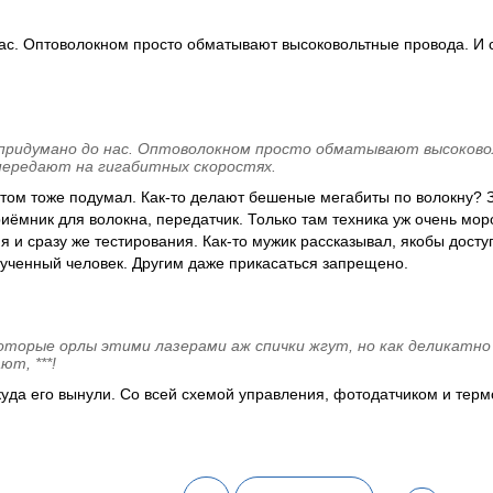
ас. Оптоволокном просто обматывают высоковольтные провода. И 
 придумано до нас. Оптоволокном просто обматывают высоков
 передают на гигабитных скоростях.
этом тоже подумал. Как-то делают бешеные мегабиты по волокну? З
иёмник для волокна, передатчик. Только там техника уж очень мо
 и сразу же тестирования. Как-то мужик рассказывал, якобы досту
ученный человек. Другим даже прикасаться запрещено.
оторые орлы этими лазерами аж спички жгут, но как деликатно
т, ***!
откуда его вынули. Со всей схемой управления, фотодатчиком и тер