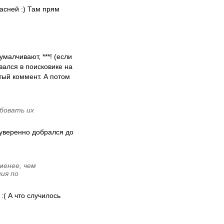
пасней :) Там прям
малчивают, ***! (если
вался в поисковике на
тый коммент. А потом
бовать их
 уверенно добрался до
менее, чем
ия по
:( А что случилось